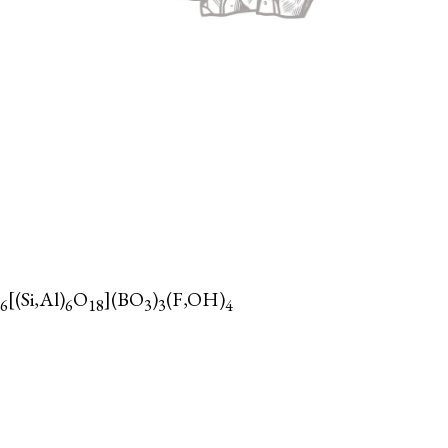
[(Si,Al)
O
](BO
)
(F,OH)
6
6
18
3
3
4