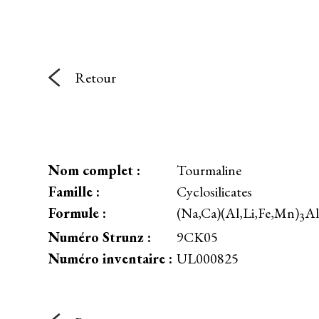
Retour
Nom complet :
Tourmaline
Famille :
Cyclosilicates
Formule :
(Na,Ca)(Al,Li,Fe,Mn)
Al
3
Numéro Strunz :
9CK05
Numéro inventaire :
UL000825