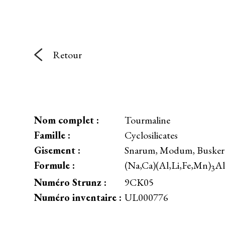
Retour
Nom complet :
Tourmaline
Famille :
Cyclosilicates
Gisement :
Snarum, Modum, Busker
Formule :
(Na,Ca)(Al,Li,Fe,Mn)
Al
3
Numéro Strunz :
9CK05
Numéro inventaire :
UL000776