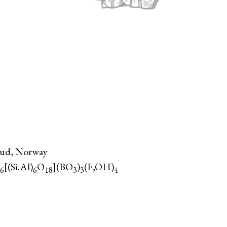
ud, Norway
[(Si,Al)
O
](BO
)
(F,OH)
6
6
18
3
3
4