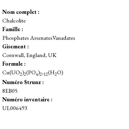
Nom complet :
Chalcolite
Famille :
Phosphates ArsenatesVanadates
Gisement :
Cornwall, England, UK
Formule :
Cu(UO
)
(PO
)
,
(H
O)
2
2
4
2
12
2
Numéro Strunz :
8EB05
Numéro inventaire :
UL006493