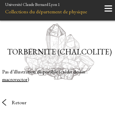
Université Claude Bernard Lyon 1
Accueil
Collections du département de physique
Instruments
Minéraux
Liens et ressources
TORBERNITE (CHALCOLITE)
Pas d’illustration disponible (crédit dessin :
macrovector
)
Retour