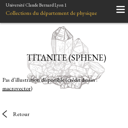
Université Claude Bernard Lyon 1
Accueil
Collections du département de physique
Instruments
Minéraux
Liens et ressources
TITANITE (SPHENE)
Pas d’illustration disponible (crédit dessin :
macrovector
)
Retour