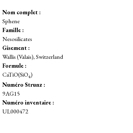
Nom complet :
Sphene
Famille :
Nesosilicates
Gisement :
Wallis (Valais), Switzerland
Formule :
CaTiO(SiO
)
4
Numéro Strunz :
9AG15
Numéro inventaire :
UL000472