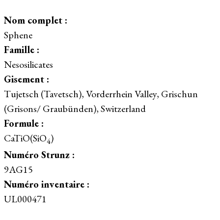
Nom complet :
Sphene
Famille :
Nesosilicates
Gisement :
Tujetsch (Tavetsch), Vorderrhein Valley, Grischun
(Grisons/ Graubünden), Switzerland
Formule :
CaTiO(SiO
)
4
Numéro Strunz :
9AG15
Numéro inventaire :
UL000471