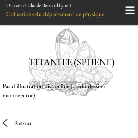
Université Claude Bernard Lyon 1
Accueil
Collections du département de physique
Instruments
Minéraux
Liens et ressources
TITANITE (SPHENE)
Pas d’illustration disponible (crédit dessin :
macrovector
)
Retour