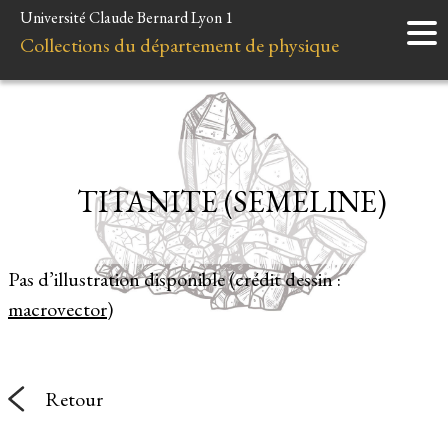
Université Claude Bernard Lyon 1
Accueil
Collections du département de physique
Instruments
Minéraux
Liens et ressources
TITANITE (SEMELINE)
Pas d’illustration disponible (crédit dessin :
macrovector
)
Retour