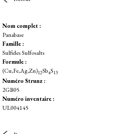
Nom complet :
Panabase
Famille :
Sulfides Sulfosalts
Formule :
(Cu,Fe,Ag,Zn)
Sb
S
12
4
13
Numéro Strunz :
2GB05
Numéro inventaire :
UL004145