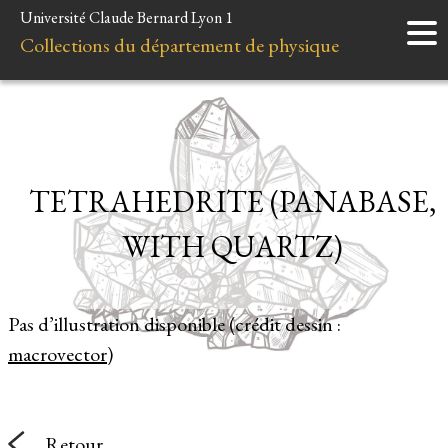
Université Claude Bernard Lyon 1
Accueil
Collections du département de physique
Instruments
Minéraux
Liens et ressources
TETRAHEDRITE (PANABASE,
WITH QUARTZ)
Pas d’illustration disponible (crédit dessin :
macrovector
)
Retour