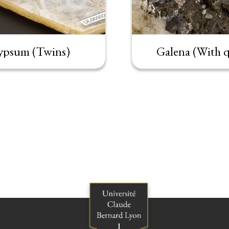
ypsum (Twins)
Galena (With q