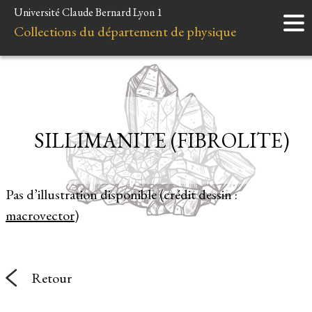
Université Claude Bernard Lyon 1
Accueil
Collections du département de physique
Instruments
Minéraux
Liens et ressources
SILLIMANITE (FIBROLITE)
Pas d’illustration disponible (crédit dessin :
macrovector
)
Retour