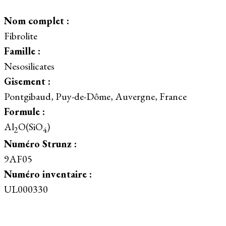
Nom complet :
Fibrolite
Famille :
Nesosilicates
Gisement :
Pontgibaud, Puy-de-Dôme, Auvergne, France
Formule :
Al
O(SiO
)
2
4
Numéro Strunz :
9AF05
Numéro inventaire :
UL000330