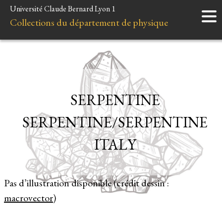
Université Claude Bernard Lyon 1
Accueil
Collections du département de physique
Instruments
Minéraux
Liens et ressources
SERPENTINE
SERPENTINE/SERPENTINE
ITALY
Pas d’illustration disponible (crédit dessin :
macrovector
)