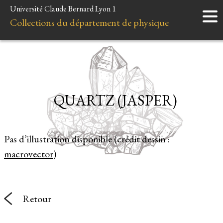
Université Claude Bernard Lyon 1
Accueil
Collections du département de physique
Instruments
Minéraux
Liens et ressources
QUARTZ (JASPER)
Pas d’illustration disponible (crédit dessin :
macrovector
)
Retour