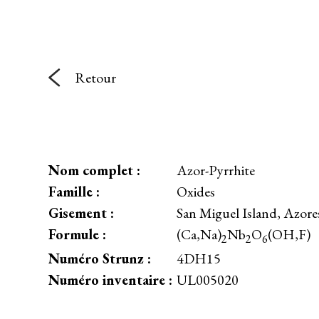
Retour
Nom complet :
Azor-Pyrrhite
Famille :
Oxides
Gisement :
San Miguel Island, Azores
Formule :
(Ca,Na)
Nb
O
(OH,F)
2
2
6
Numéro Strunz :
4DH15
Numéro inventaire :
UL005020