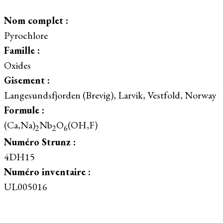
Nom complet :
Pyrochlore
Famille :
Oxides
Gisement :
Langesundsfjorden (Brevig), Larvik, Vestfold, Norway
Formule :
(Ca,Na)
Nb
O
(OH,F)
2
2
6
Numéro Strunz :
4DH15
Numéro inventaire :
UL005016