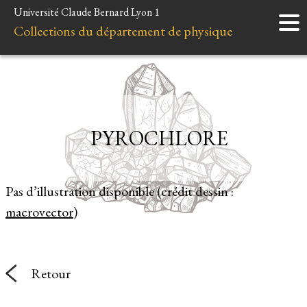
Université Claude Bernard Lyon 1
Accueil
Collections du département de physique
Instruments
Minéraux
Liens et ressources
PYROCHLORE
Pas d’illustration disponible (crédit dessin :
macrovector
)
Retour