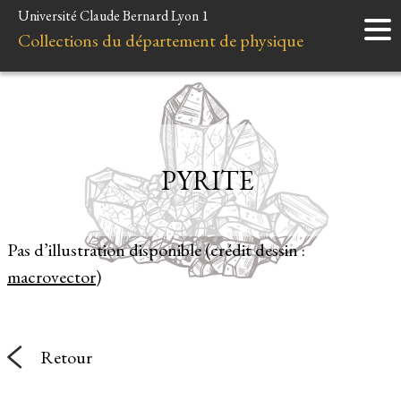
Université Claude Bernard Lyon 1
Accueil
Collections du département de physique
Instruments
Minéraux
Liens et ressources
PYRITE
Pas d’illustration disponible (crédit dessin :
macrovector
)
Retour