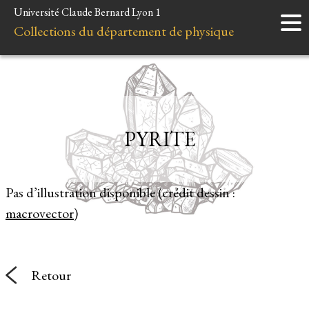
Université Claude Bernard Lyon 1
Accueil
Collections du département de physique
Instruments
Minéraux
Liens et ressources
PYRITE
Pas d’illustration disponible (crédit dessin :
macrovector
)
Retour