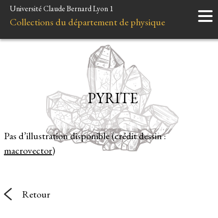
Université Claude Bernard Lyon 1
Accueil
Collections du département de physique
Instruments
Minéraux
Liens et ressources
PYRITE
Pas d’illustration disponible (crédit dessin :
macrovector
)
Retour