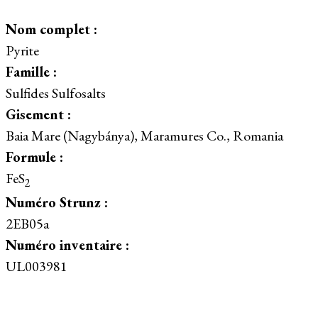
Nom complet :
Pyrite
Famille :
Sulfides Sulfosalts
Gisement :
Baia Mare (Nagybánya), Maramures Co., Romania
Formule :
FeS
2
Numéro Strunz :
2EB05a
Numéro inventaire :
UL003981