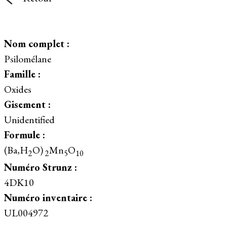
Nom complet :
Psilomélane
Famille :
Oxides
Gisement :
Unidentified
Formule :
(Ba,H
O)
Mn
O
2
2
5
10
Numéro Strunz :
4DK10
Numéro inventaire :
UL004972