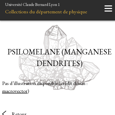
Université Claude Bernard Lyon 1
Accueil
Collections du département de physique
Instruments
Minéraux
Liens et ressources
PSILOMELANE (MANGANESE
DENDRITES)
Pas d’illustration disponible (crédit dessin :
macrovector
)
Retour