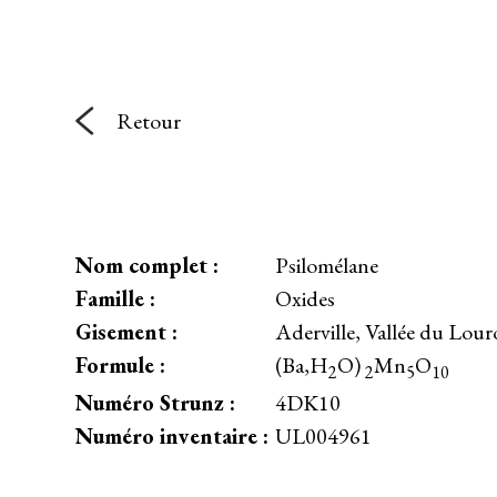
Retour
Nom complet :
Psilomélane
Famille :
Oxides
Gisement :
Aderville, Vallée du Lou
Formule :
(Ba,H
O)
Mn
O
2
2
5
10
Numéro Strunz :
4DK10
Numéro inventaire :
UL004961