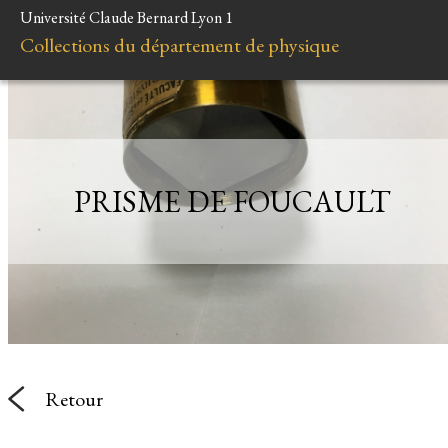
Université Claude Bernard Lyon 1
A
Collections du département de physique
Instr
Mi
Liens et res
PRISME DE FOUCAULT
Retour