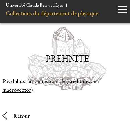
Université Claude Bernard Lyon 1
Accueil
Collections du département de physique
Instruments
Minéraux
Liens et ressources
PREHNITE
Pas d’illustration disponible (crédit dessin :
macrovector
)
Retour