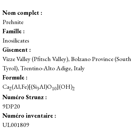
Nom complet :
Prehnite
Famille :
Inosilicates
Gisement :
Vizze Valley (Pfitsch Valley), Bolzano Province (South
Tyrol), Trentino-Alto Adige, Italy
Formule :
Ca
(Al,Fe)[(Si
Al)O
](OH)
2
3
10
2
Numéro Strunz :
9DP20
Numéro inventaire :
UL001809