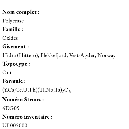
Nom complet :
Polycrase
Famille :
Oxides
Gisement :
Hidra (Hitterø), Flekkefjord, Vest-Agder, Norway
Topotype :
Oui
Formule :
(Y,Ca,Ce,U,Th)(Ti,Nb,Ta)
O
2
6
Numéro Strunz :
4DG05
Numéro inventaire :
UL005000