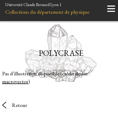
Université Claude Bernard Lyon 1
Accueil
Collections du département de physique
Instruments
Minéraux
Liens et ressources
POLYCRASE
Pas d’illustration disponible (crédit dessin :
macrovector
)
Retour