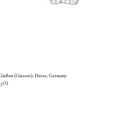
Gießen (Giessen), Hesse, Germany
H
O)
2