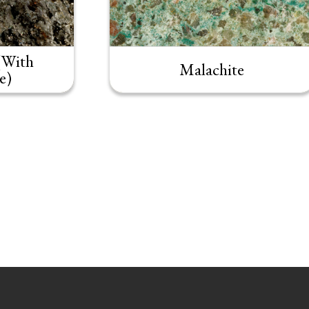
(With
Malachite
e)