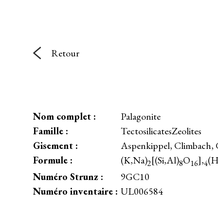
Retour
Nom complet :
Palagonite
Famille :
TectosilicatesZeolites
Gisement :
Aspenkippel, Climbach, 
Formule :
(K,Na)
[(Si,Al)
O
],
(
2
8
16
4
Numéro Strunz :
9GC10
Numéro inventaire :
UL006584