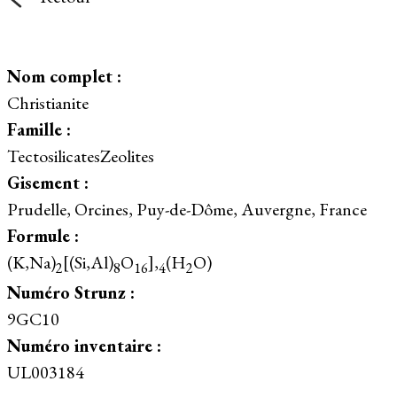
Nom complet :
Christianite
Famille :
TectosilicatesZeolites
Gisement :
Prudelle, Orcines, Puy-de-Dôme, Auvergne, France
Formule :
(K,Na)
[(Si,Al)
O
],
(H
O)
2
8
16
4
2
Numéro Strunz :
9GC10
Numéro inventaire :
UL003184