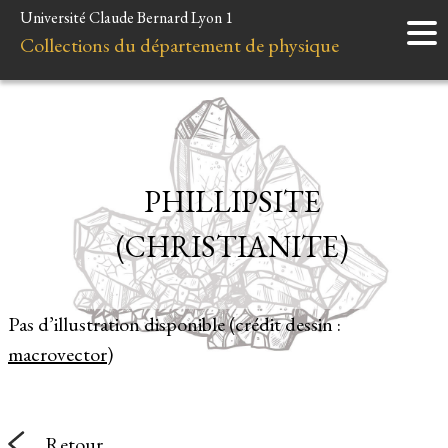
Université Claude Bernard Lyon 1
Accueil
Collections du département de physique
Instruments
Minéraux
Liens et ressources
PHILLIPSITE
(CHRISTIANITE)
Pas d’illustration disponible (crédit dessin :
macrovector
)
Retour