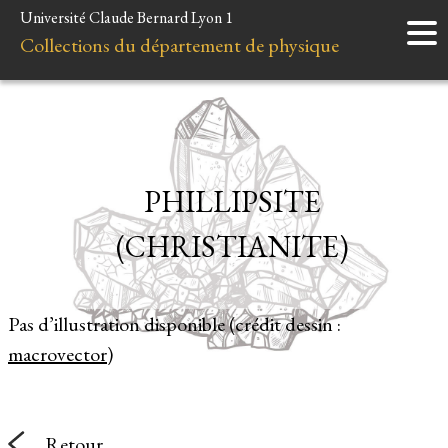
Université Claude Bernard Lyon 1
Accueil
Collections du département de physique
Instruments
Minéraux
Liens et ressources
PHILLIPSITE
(CHRISTIANITE)
Pas d’illustration disponible (crédit dessin :
macrovector
)
Retour