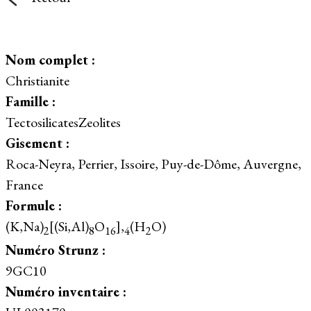
Nom complet :
Christianite
Famille :
TectosilicatesZeolites
Gisement :
Roca-Neyra, Perrier, Issoire, Puy-de-Dôme, Auvergne,
France
Formule :
(K,Na)
[(Si,Al)
O
],
(H
O)
2
8
16
4
2
Numéro Strunz :
9GC10
Numéro inventaire :