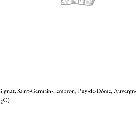
Gignat, Saint-Germain-Lembron, Puy-de-Dôme, Auvergne
H
O)
2