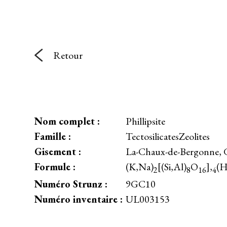
Retour
Nom complet :
Phillipsite
Famille :
TectosilicatesZeolites
Gisement :
La-Chaux-de-Bergonne, 
Formule :
(K,Na)
[(Si,Al)
O
],
(
2
8
16
4
Numéro Strunz :
9GC10
Numéro inventaire :
UL003153