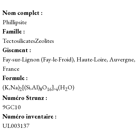
Nom complet :
Phillipsite
Famille :
TectosilicatesZeolites
Gisement :
Fay-sur-Lignon (Fay-le-Froid), Haute-Loire, Auvergne,
France
Formule :
(K,Na)
[(Si,Al)
O
],
(H
O)
2
8
16
4
2
Numéro Strunz :
9GC10
Numéro inventaire :
UL003137