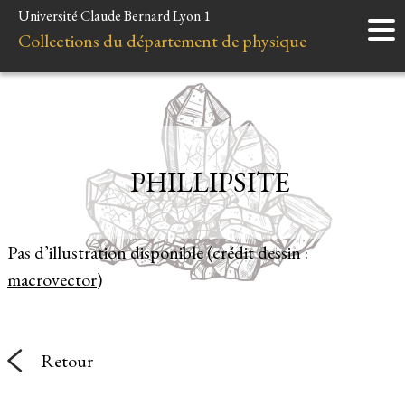
Université Claude Bernard Lyon 1
Accueil
Collections du département de physique
Instruments
Minéraux
Liens et ressources
PHILLIPSITE
Pas d’illustration disponible (crédit dessin :
macrovector
)
Retour