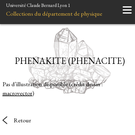
Université Claude Bernard Lyon 1
Accueil
Collections du département de physique
Instruments
Minéraux
Liens et ressources
PHENAKITE (PHENACITE)
Pas d’illustration disponible (crédit dessin :
macrovector
)
Retour