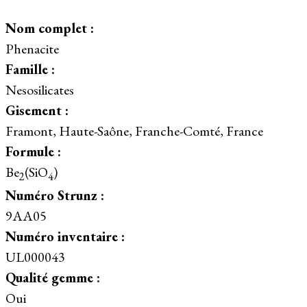
Nom complet :
Phenacite
Famille :
Nesosilicates
Gisement :
Framont, Haute-Saône, Franche-Comté, France
Formule :
Be
(SiO
)
2
4
Numéro Strunz :
9AA05
Numéro inventaire :
UL000043
Qualité gemme :
Oui