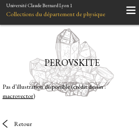
Université Claude Bernard Lyon 1
Accueil
Collections du département de physique
Instruments
Minéraux
Liens et ressources
PEROVSKITE
Pas d’illustration disponible (crédit dessin :
macrovector
)
Retour