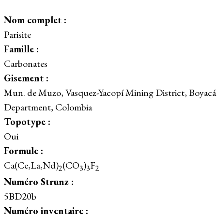
Nom complet :
Parisite
Famille :
Carbonates
Gisement :
Mun. de Muzo, Vasquez-Yacopí Mining District, Boyacá
Department, Colombia
Topotype :
Oui
Formule :
Ca(Ce,La,Nd)
(CO
)
F
2
3
3
2
Numéro Strunz :
5BD20b
Numéro inventaire :