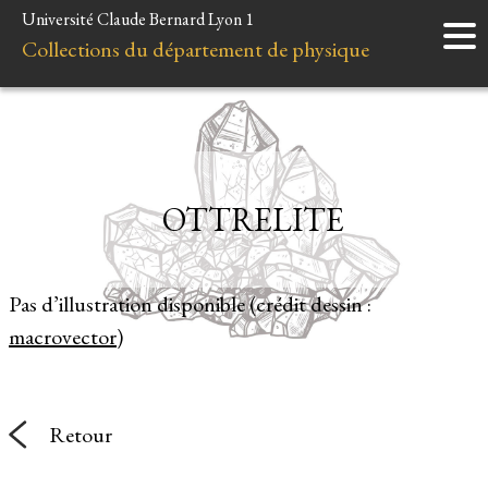
Université Claude Bernard Lyon 1
Accueil
Collections du département de physique
Instruments
Minéraux
Liens et ressources
OTTRELITE
Pas d’illustration disponible (crédit dessin :
macrovector
)
Retour