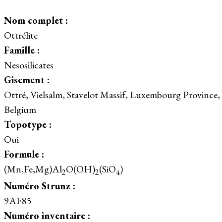
Nom complet :
Ottrélite
Famille :
Nesosilicates
Gisement :
Ottré, Vielsalm, Stavelot Massif, Luxembourg Province,
Belgium
Topotype :
Oui
Formule :
(Mn,Fe,Mg)Al
O(OH)
(SiO
)
2
2
4
Numéro Strunz :
9AF85
Numéro inventaire :