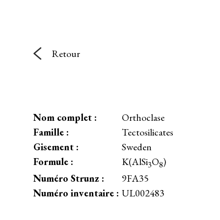
Retour
Nom complet :
Orthoclase
Famille :
Tectosilicates
Gisement :
Sweden
Formule :
K(AlSi
O
)
3
8
Numéro Strunz :
9FA35
Numéro inventaire :
UL002483