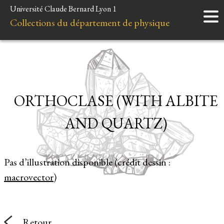
Université Claude Bernard Lyon 1
Accueil
Collections du département de physique
Instruments
Minéraux
Liens et ressources
ORTHOCLASE (WITH ALBITE
AND QUARTZ)
Pas d’illustration disponible (crédit dessin :
macrovector
)
Retour