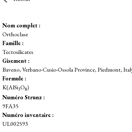
Nom complet :
Orthoclase
Famille :
Tectosilicates
Gisement :
Baveno, Verbano-Cusio-Ossola Province, Piedmont, Ital
Formule :
K(AlSi
O
)
3
8
Numéro Strunz :
9FA35
Numéro inventaire :
UL002593