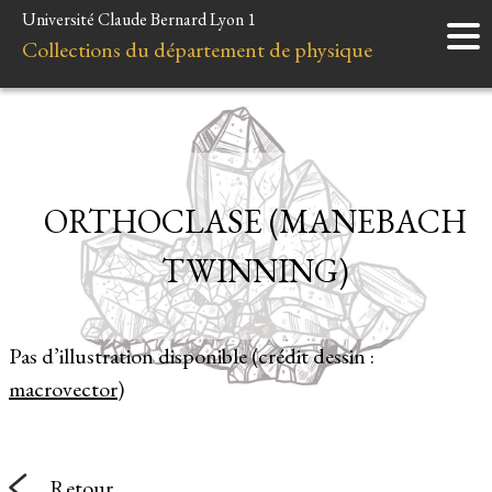
Université Claude Bernard Lyon 1
Accueil
Collections du département de physique
Instruments
Minéraux
Liens et ressources
ORTHOCLASE (MANEBACH
TWINNING)
Pas d’illustration disponible (crédit dessin :
macrovector
)
Retour