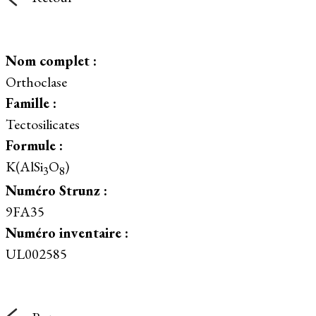
Nom complet :
Orthoclase
Famille :
Tectosilicates
Formule :
K(AlSi
O
)
3
8
Numéro Strunz :
9FA35
Numéro inventaire :
UL002585