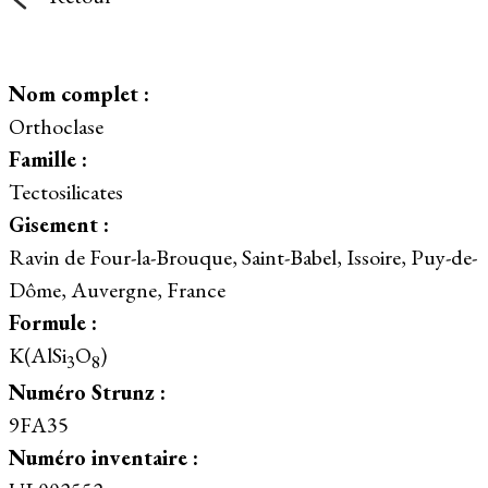
Nom complet :
Orthoclase
Famille :
Tectosilicates
Gisement :
Ravin de Four-la-Brouque, Saint-Babel, Issoire, Puy-de-
Dôme, Auvergne, France
Formule :
K(AlSi
O
)
3
8
Numéro Strunz :
9FA35
Numéro inventaire :