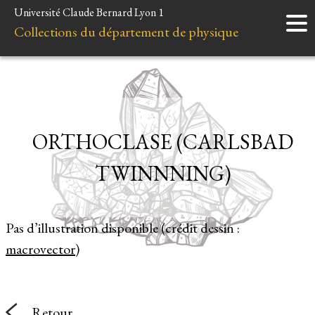
Université Claude Bernard Lyon 1
Accueil
Collections du département de physique
Instruments
Minéraux
Liens et ressources
ORTHOCLASE (CARLSBAD
TWINNNING)
Pas d’illustration disponible (crédit dessin :
macrovector
)
Retour