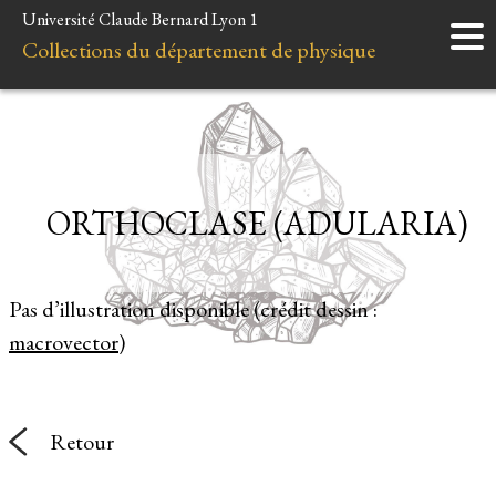
Université Claude Bernard Lyon 1
Accueil
Collections du département de physique
Instruments
Minéraux
Liens et ressources
ORTHOCLASE (ADULARIA)
Pas d’illustration disponible (crédit dessin :
macrovector
)
Retour