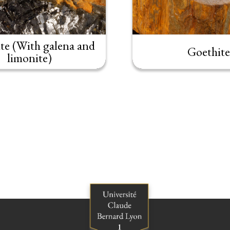
te (With galena and
Goethite
limonite)