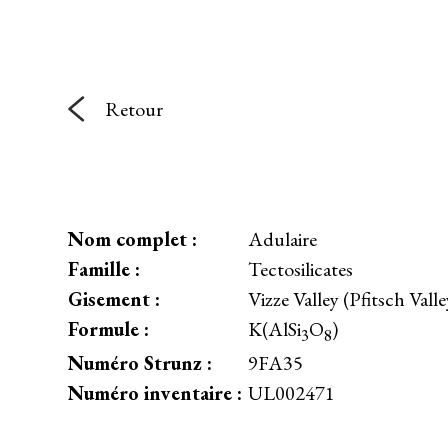
Retour
Nom complet :
Adulaire
Famille :
Tectosilicates
Gisement :
Vizze Valley (Pfitsch Val
Formule :
K(AlSi
O
)
3
8
Numéro Strunz :
9FA35
Numéro inventaire :
UL002471