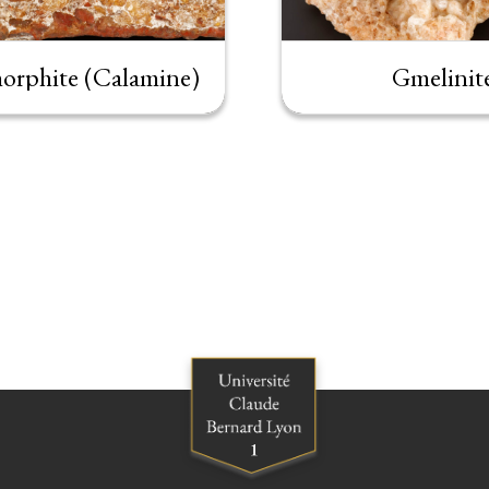
rphite (Calamine)
Gmelinit