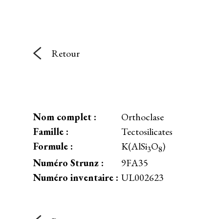
Retour
Nom complet :
Orthoclase
Famille :
Tectosilicates
Formule :
K(AlSi
O
)
3
8
Numéro Strunz :
9FA35
Numéro inventaire :
UL002623