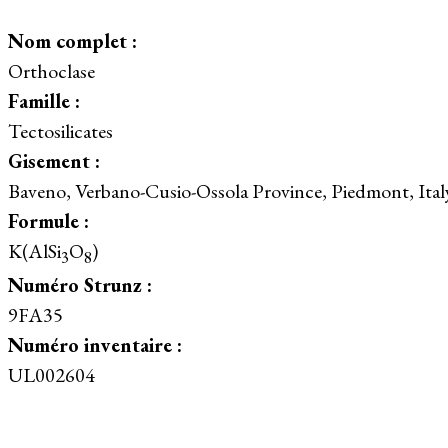
Nom complet :
Orthoclase
Famille :
Tectosilicates
Gisement :
Baveno, Verbano-Cusio-Ossola Province, Piedmont, Ital
Formule :
K(AlSi
O
)
3
8
Numéro Strunz :
9FA35
Numéro inventaire :
UL002604