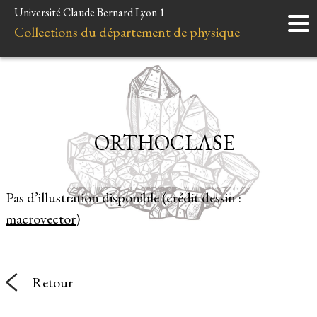
Université Claude Bernard Lyon 1
Accueil
Collections du département de physique
Instruments
Minéraux
Liens et ressources
ORTHOCLASE
Pas d’illustration disponible (crédit dessin :
macrovector
)
Retour