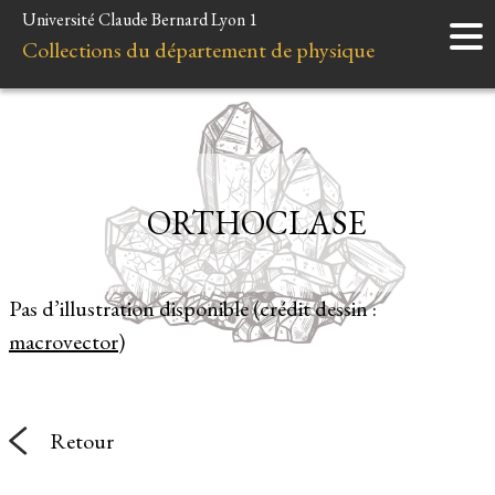
Université Claude Bernard Lyon 1
Accueil
Collections du département de physique
Instruments
Minéraux
Liens et ressources
ORTHOCLASE
Pas d’illustration disponible (crédit dessin :
macrovector
)
Retour