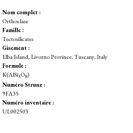
Nom complet :
Orthoclase
Famille :
Tectosilicates
Gisement :
Elba Island, Livorno Province, Tuscany, Italy
Formule :
K(AlSi
O
)
3
8
Numéro Strunz :
9FA35
Numéro inventaire :
UL002503