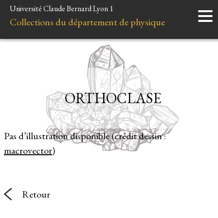
Université Claude Bernard Lyon 1
Accueil
Collections du département de physique
Instruments
Minéraux
Liens et ressources
ORTHOCLASE
Pas d’illustration disponible (crédit dessin :
macrovector
)
Retour