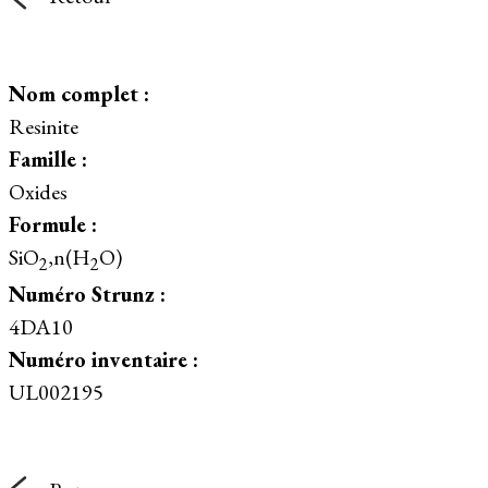
Nom complet :
Resinite
Famille :
Oxides
Formule :
SiO
,n(H
O)
2
2
Numéro Strunz :
4DA10
Numéro inventaire :
UL002195