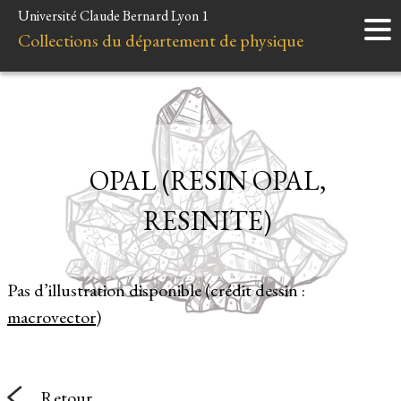
Université Claude Bernard Lyon 1
Accueil
Collections du département de physique
Instruments
Minéraux
Liens et ressources
OPAL (RESIN OPAL,
RESINITE)
Pas d’illustration disponible (crédit dessin :
macrovector
)
Retour