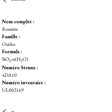
Nom complet :
Resinite
Famille :
Oxides
Formule :
SiO
,n(H
O)
2
2
Numéro Strunz :
4DA10
Numéro inventaire :
UL002169