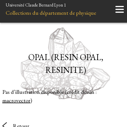
Université Claude Bernard Lyon 1
Accueil
Collections du département de physique
Instruments
Minéraux
Liens et ressources
OPAL (RESIN OPAL,
RESINITE)
Pas d’illustration disponible (crédit dessin :
macrovector
)
Retour