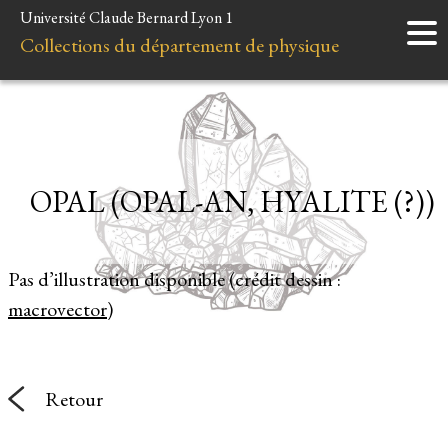
Université Claude Bernard Lyon 1
Accueil
Collections du département de physique
Instruments
Minéraux
Liens et ressources
OPAL (OPAL-AN, HYALITE (?))
Pas d’illustration disponible (crédit dessin :
macrovector
)
Retour