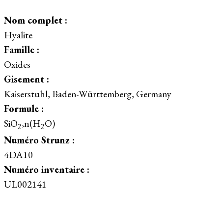
Nom complet :
Hyalite
Famille :
Oxides
Gisement :
Kaiserstuhl, Baden-Württemberg, Germany
Formule :
SiO
,n(H
O)
2
2
Numéro Strunz :
4DA10
Numéro inventaire :
UL002141