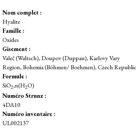
Nom complet :
Hyalite
Famille :
Oxides
Gisement :
Valeč (Waltsch), Doupov (Duppau), Karlovy Vary
Region, Bohemia (Böhmen/ Boehmen), Czech Republi
Formule :
SiO
,n(H
O)
2
2
Numéro Strunz :
4DA10
Numéro inventaire :
UL002137