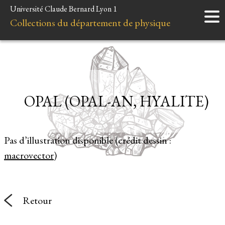
Université Claude Bernard Lyon 1
Accueil
Collections du département de physique
Instruments
Minéraux
Liens et ressources
OPAL (OPAL-AN, HYALITE)
Pas d’illustration disponible (crédit dessin :
macrovector
)
Retour