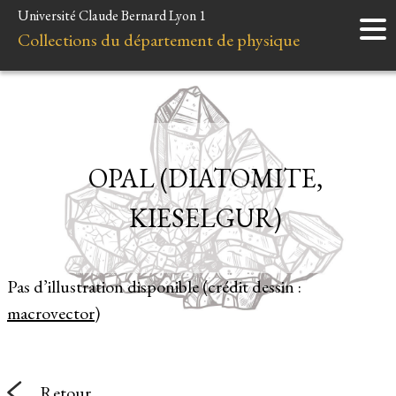
Université Claude Bernard Lyon 1
Accueil
Collections du département de physique
Instruments
Minéraux
Liens et ressources
OPAL (DIATOMITE,
KIESELGUR)
Pas d’illustration disponible (crédit dessin :
macrovector
)
Retour