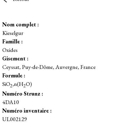
Nom complet :
Kieselgur
Famille :
Oxides
Gisement :
Ceyssat, Puy-de-Dôme, Auvergne, France
Formule :
SiO
,n(H
O)
2
2
Numéro Strunz :
4DA10
Numéro inventaire :
UL002129