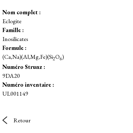
Nom complet :
Eclogite
Famille :
Inosilicates
Formule :
(Ca,Na)(Al,Mg,Fe)(Si
O
)
2
6
Numéro Strunz :
9DA20
Numéro inventaire :
UL001149
Retour