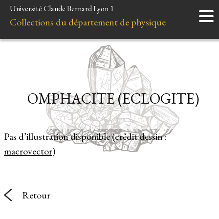
Université Claude Bernard Lyon 1
Accueil
Collections du département de physique
Instruments
Minéraux
Liens et ressources
OMPHACITE (ECLOGITE)
Pas d’illustration disponible (crédit dessin :
macrovector
)
Retour