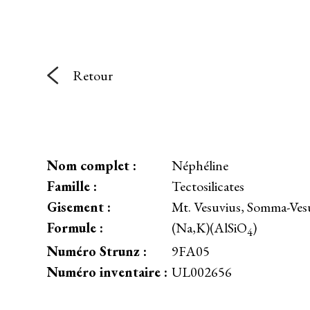
Retour
Nom complet :
Néphéline
Famille :
Tectosilicates
Gisement :
Mt. Vesuvius, Somma-Ves
Formule :
(Na,K)(AlSiO
)
4
Numéro Strunz :
9FA05
Numéro inventaire :
UL002656