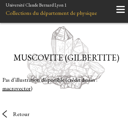
Université Claude Bernard Lyon 1
Accueil
Collections du département de physique
Instruments
Minéraux
Liens et ressources
MUSCOVITE (GILBERTITE)
Pas d’illustration disponible (crédit dessin :
macrovector
)
Retour