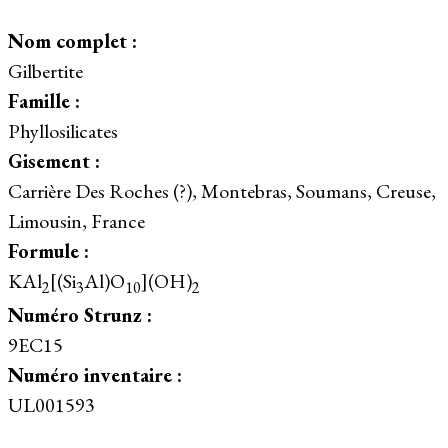
Nom complet :
Gilbertite
Famille :
Phyllosilicates
Gisement :
Carrière Des Roches (?), Montebras, Soumans, Creuse,
Limousin, France
Formule :
KAl
[(Si
Al)O
](OH)
2
3
10
2
Numéro Strunz :
9EC15
Numéro inventaire :
UL001593