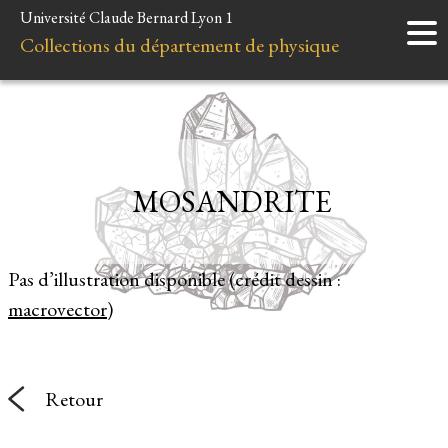
Université Claude Bernard Lyon 1
Accueil
Collections du département de physique
Instruments
Minéraux
Liens et ressources
MOSANDRITE
Pas d’illustration disponible (crédit dessin :
macrovector
)
Retour