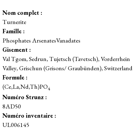
Nom complet :
Turnerite
Famille :
Phosphates ArsenatesVanadates
Gisement :
Val Tgom, Sedrun, Tujetsch (Tavetsch), Vorderrhein
Valley, Grischun (Grisons/ Graubünden), Switzerland
Formule :
(Ce,La,Nd,Th)PO
4
Numéro Strunz :
8AD50
Numéro inventaire :
UL006145