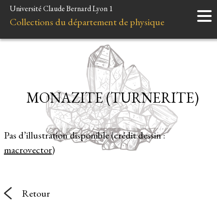
Université Claude Bernard Lyon 1
Accueil
Collections du département de physique
Instruments
Minéraux
Liens et ressources
MONAZITE (TURNERITE)
Pas d’illustration disponible (crédit dessin :
macrovector
)
Retour